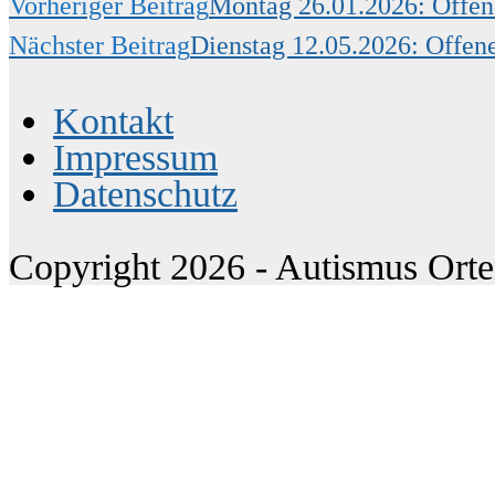
Vorheriger Beitrag
Montag 26.01.2026: Offen
Weitere
Nächster Beitrag
Dienstag 12.05.2026: Offen
Artikel
Kontakt
Impressum
ansehen
Datenschutz
Copyright 2026 - Autismus Ort