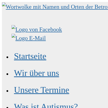
Zum
Inhalt
springen
Startseite
Wir über uns
Unsere Termine
Was ist Autismus?